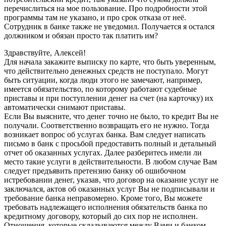
перечислиться на мое пользование. Про подробности этой
программы там не указано, и про срок отказа от неё.
Сотрудник в банке также не уведомил. Получается я остался
должником и обязан просто так платить им?
Здравствуйте, Алексей!
Для начала закажите выписку по карте, что быть уверенным,
что действительно денежных средств не поступало. Могут
быть ситуации, когда люди этого не замечают, например,
имеется обязательство, по которому работают судебные
приставы и при поступлении денег на счет (на карточку) их
автоматически снимают приставы.
Если Вы выясните, что денег точно не было, то кредит Вы не
получали. Соответственно возвращать его не нужно. Тогда
возникает вопрос об услугах банка. Вам следует написать
письмо в банк с просьбой предоставить полный и детальный
отчет об оказанных услугах. Далее разберитесь имели ли
место такие услуги в действительности. В любом случае Вам
следует предъявить претензию банку об ошибочном
истребовании денег, указав, что договор на оказание услуг не
заключался, актов об оказанных услуг Вы не подписывали и
требование банка неправомерно. Кроме того, Вы можете
требовать надлежащего исполнения обязательств банка по
кредитному договору, который до сих пор не исполнен.
Отношения, которые складываются между Вами и банком