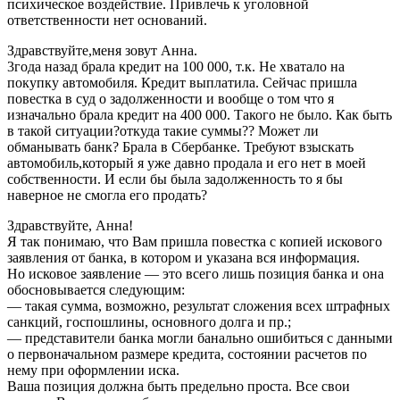
психическое воздействие. Привлечь к уголовной
ответственности нет оснований.
Здравствуйте,меня зовут Анна.
3года назад брала кредит на 100 000, т.к. Не хватало на
покупку автомобиля. Кредит выплатила. Сейчас пришла
повестка в суд о задолженности и вообще о том что я
изначально брала кредит на 400 000. Такого не было. Как быть
в такой ситуации?откуда такие суммы?? Может ли
обманывать банк? Брала в Сбербанке. Требуют взыскать
автомобиль,который я уже давно продала и его нет в моей
собственности. И если бы была задолженность то я бы
наверное не смогла его продать?
Здравствуйте, Анна!
Я так понимаю, что Вам пришла повестка с копией искового
заявления от банка, в котором и указана вся информация.
Но исковое заявление — это всего лишь позиция банка и она
обосновывается следующим:
— такая сумма, возможно, результат сложения всех штрафных
санкций, госпошлины, основного долга и пр.;
— представители банка могли банально ошибиться с данными
о первоначальном размере кредита, состоянии расчетов по
нему при оформлении иска.
Ваша позиция должна быть предельно проста. Все свои