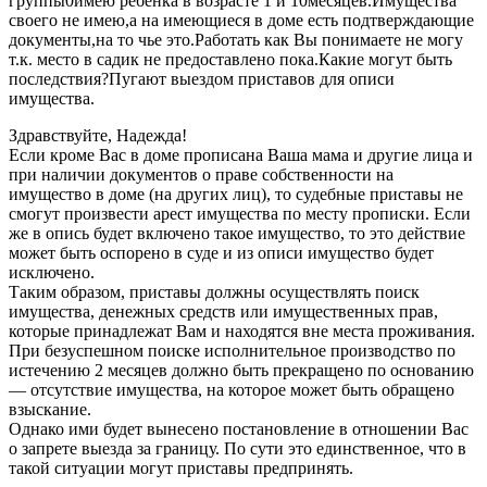
группы0имею ребенка в возрасте 1 и 10месяцев.Имущества
своего не имею,а на имеющиеся в доме есть подтверждающие
документы,на то чье это.Работать как Вы понимаете не могу
т.к. место в садик не предоставлено пока.Какие могут быть
последствия?Пугают выездом приставов для описи
имущества.
Здравствуйте, Надежда!
Если кроме Вас в доме прописана Ваша мама и другие лица и
при наличии документов о праве собственности на
имущество в доме (на других лиц), то судебные приставы не
смогут произвести арест имущества по месту прописки. Если
же в опись будет включено такое имущество, то это действие
может быть оспорено в суде и из описи имущество будет
исключено.
Таким образом, приставы должны осуществлять поиск
имущества, денежных средств или имущественных прав,
которые принадлежат Вам и находятся вне места проживания.
При безуспешном поиске исполнительное производство по
истечению 2 месяцев должно быть прекращено по основанию
— отсутствие имущества, на которое может быть обращено
взыскание.
Однако ими будет вынесено постановление в отношении Вас
о запрете выезда за границу. По сути это единственное, что в
такой ситуации могут приставы предпринять.