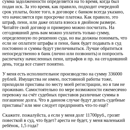
сумма задолженности определяется на то время, когда был
подан иск. За это время, как правило, подходит очередной
срок уплаты, более того, в договоре с банком всегда указано,
что начисляется при просрочке платежа. Как правило, это
штраф, пени, или даже оплата взноса в двойном размере.
Читайте свой договор и примерно можно посчитать. На
сегодняшний день вам можно уплатить только сумму,
определенную по решению суда, но вы должны понимать, что
если не оплатите штрафы и пени, банк будет подавать в суд
постоянно и суммы будут увеличиваться. Лучше обратиться
непосредственно в банк (лично или позвонить) и попросить
распечатку начисленных пени, штрафов и пр. на сегодняшний
день, тогда все станет понятно.
У меня есть исполнительное производство на сумму 336000
рублей. Имущества не имею, постоянной работы тоже,
приходили приставы по месту моей регистрации, но я там не
проживаю. Самостоятельно по мере возможности ежемесячно
перевожу на счёт судебных приставов различные суммы в
погашение долга. Что в данном случае будут делать судебные
приставы? или мне следует предпринять что-то ещё?
Скажите. пожалуйста, а если у меня долг 11700руб., грозят
повесткой в суд, что будет? ареста не будет, у меня маленький
ребёнок, 1,5 года?