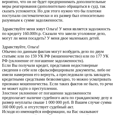
вероятно, что он не будет предпринимать дополнительные
меры реагирования (дополнительно обращаться в суд), так
сказать успокоится. Но для этого нужно что бы платежи
поступали систематически и их размер был относительно
разумным к сумме задолженности.
Здравствуйте меня зовут Ольга! У меня является задолжность
по кредиту 160.000т.р. Сказали что завели уголовное дело,
могут ли меня посадить? У меня двое маленьких детей.
Здравствуйте, Ольга!
Обычно по данным фактам могут возбудить дело по двум
статьям: или по 159 УК РФ (мошенничество) или по 177 УК
РФ (уклонение от погашение задолженности).
Если Вы получали кредит, представив недостоверные
сведения о себе или сфальсифицировали документы, либо не
имели намерения его вернуть, а преследовали цель завладеть
кредитными средствами безвозмездно, то можно усматривать
признаки мошенничества. Если таких фактов не было, то речи
не может идти о преступлении.
Злостное уклонение от погашении задолженности
предполагает наличие судебного акта по гражданскому делу и
размер неуплаты свыше 1 000 000 руб. В Вашем случае сумма
160 000 руб. и отсутствует судебный акт.
Исходя из имеющейся информации, на Вас оказывают