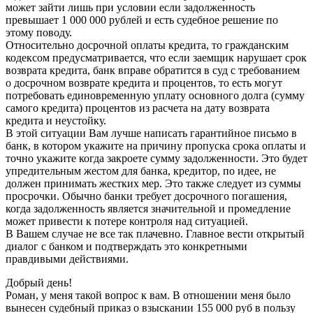
может зайти лишь при условии если задолженность
превышает 1 000 000 рублей и есть судебное решение по
этому поводу.
Относительно досрочной оплаты кредита, то гражданским
кодексом предусматривается, что если заемщик нарушает срок
возврата кредита, банк вправе обратится в суд с требованием
о досрочном возврате кредита и процентов, то есть могут
потребовать единовременную уплату основного долга (сумму
самого кредита) процентов из расчета на дату возврата
кредита и неустойку.
В этой ситуации Вам лучше написать гарантийное письмо в
банк, в котором укажите на причину пропуска срока оплаты и
точно укажите когда закроете сумму задолженности. Это будет
упредительным жестом для банка, кредитор, по идее, не
должен принимать жестких мер. Это также следует из суммы
просрочки. Обычно банки требует досрочного погашения,
когда задолженность является значительной и промедление
может привести к потере контроля над ситуацией.
В Вашем случае не все так плачевно. Главное вести открытый
диалог с банком и подтверждать это конкретными
правдивыми действиями.
Добрый день!
Роман, у меня такой вопрос к вам. В отношении меня было
вынесен судебный приказ о взыскании 155 000 руб в пользу