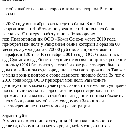
Не обращайте на коллекторов внимания, тюрьма Вам не
грозит.
в 2007 году всентябре взял кредит в банке.Банк был
реорганизован.Я об этом не уведомлен.Я понял что банк
распался. Я потерял работу и не работаю досих
пор.Правоприемник ООО «Комн Сенс»в марте 2010 года
приобрел мой долг у Райфайзен банка который я брал на 60
месяцев .сумма долга с 70000 руб стала с процентами и
штрафами 120 тыс. В сентябре 20015 года ООО подали иск в
суд.Суд мня в судебное заседание не вызвал и принял решение
в пользу ООО без моего участия.Так же роассмотрен был в
другом районном суде города не в том где я проживаю.Так же
у меня возник вопрос о сроке давности.прошло более 3х лет с
2010 года когда ООО приобрел мой долг. Разьясните
действует ли в моем случае срок давности и имел ли суд право
посылать повестки на адрес гдея не зарегистрирован и не
проживаю для вызова в судебное заседание а потом обьявить
,что я был должным образом уведомлун.Законно ли
рассмотрение не по месту моей регистрации.
Здравствуйте!
А у меня немного иная ситуация. Я попала в историю с
дешели, оформили на меня кредит, мой муж указан как