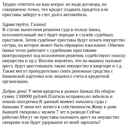
Трудно ответить на ваш вопрос не видя договора, но
совершенно точно, что кредит отдавать придется или
приставы заберут в счет долга автомобиль.
Здравствуйте, Галина!
В случае вынесения решения суда в пользу банка,
исполнительный лист будет передан в службу судебных
приставов. Затем судебные приставы будут искать имущество
сестры, на которое может быть обращено взыскание. Обычно
банки тесно работают с судебными приставами
(контролируют ход исполнения решения, содействуют поиску
имущества и пр.). Вполне вероятно, что на машину наложат
арест, будут арестовывать также имущество в квартире и т.д.
Также могут принудительно снять денежные средства с
банковской карточки или лицевого счета в кредитной
организации.
Добры день! У меня кредиты в разных банках.На общую
сумму 1500000 рублей.Платила исправно,но заболела и
пошли пиосрочки.В данный момент начались суды с
банками.У меня нет ничего в собственности.Живу в доме
бывшей свекрови,с мужем 7 лет в разводе.Сейчас
работаю.Могут ли приставы наложить арест на имущество
свекрови или будет удержание из моей зарплаты?