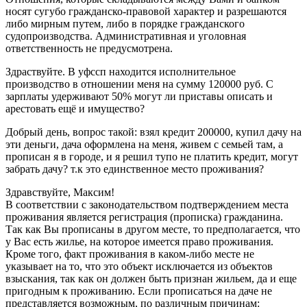
носят сугубо гражданско-правовой характер и разрешаются
либо мирным путем, либо в порядке гражданского
судопроизводства. Административная и уголовная
ответственность не предусмотрена.
Здраствуйте. В уфссп находится исполнительное
производство в отношении меня на сумму 120000 руб. С
зарплаты удерживают 50% могут ли приставы описать и
арестовать ещё и имущество?
Добрый день, вопрос такой: взял кредит 200000, купил дачу на
эти деньги, дача оформлена на меня, живем с семьей там, а
прописан я в городе, и я решил тупо не платить кредит, могут
забрать дачу? т.к это единственное место проживания?
Здравствуйте, Максим!
В соответствии с законодательством подтверждением места
проживания является регистрация (прописка) гражданина.
Так как Вы прописаны в другом месте, то предполагается, что
у Вас есть жилье, на которое имеется право проживания.
Кроме того, факт проживания в каком-либо месте не
указывает на то, что это объект исключается из объектов
взыскания, так как он должен быть признан жильем, да и еще
пригодным к проживанию. Если прописаться на даче не
представляется возможным, по различным причинам: