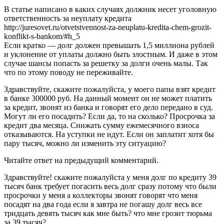
В статье написано в каких случаях должник несет уголовную
ответственность за неуплату кредита
http://juresovet.ru/otvetstvennost-za-neuplatu-kredita-chem-grozit-
konflikt-s-bankom/#h_5
Если кратко — долг должен превышать 1,5 миллиона рублей
и уклонение от уплаты должно быть злостным. И даже в этом
случае шансы попасть за решетку за долги очень малы. Так
что по этому поводу не переживайте.
Здравствуйте, скажите пожалуйста, у моего папы взят кредит
в банке 300000 руб. На данный момент он не может платить
за кредит, звонят из банка и говорят его дело передано в суд.
Могут ли его посадить? Если да, то на сколько? Просрочка за
кредит два месяца. Снижать сумму ежемесячного взноса
отказываются. На уступки не идут. Если он заплатит хотя бы
пару тысяч, можно ли изменить эту ситуацию?
Читайте ответ на предыдущий комментарий.
Здравствуйте! скажите пожалуйста у меня долг по кредиту 39
тысяч банк требует погасить весь долг сразу потому что были
просрочки у меня а коллекторы звонят говорят что меня
посадят на два года если я завтра не погашу долг весь все
тридцать девять тысяч как мне быть? что мне грозит тюрьма
за 39 тысяч?