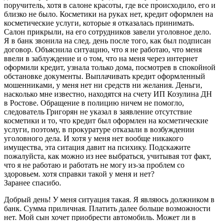
поручитель, хотя в салоне красоты, где все происходило, его и
близко не было. Косметики на руках нет, кредит оформлен на
косметические услуги, которые я отказалась принимать.
Салон прикрыли, на его сотрудников завели уголовное дело.
Я в банк звонила на след. день после того, как был подписан
договор. Объяснила ситуацию, что я не работаю, что меня
ввели в заблуждение и о том, что на меня через интернет
оформили кредит, узнала только дома, посмотрев в спокойной
обстановке документы. Выплачивать кредит оформленный
мошенниками, у меня нет ни средств ни желания. Деньги,
насколько мне известно, находятся на счету ИП Козулина ДН
в Ростове. Обращение в полицию ничем не помогло,
следователь Григорян не указал в заявление отсутствие
косметики и то, что кредит был оформлен на косметические
услуги, поэтому, в прокуратуре отказали в возбуждении
уголовного дела. И хотя у меня нет вообще никакого
имущества, эта ситация давит на психику. Подскажите
пожалуйста, как можно из нее выбраться, учитывая тот факт,
что я не работаю и работать не могу из-за проблем со
здоровьем. хотя справки такой у меня и нет?
Заранее спасибо.
Добрый день! У меня ситуация такая. Я являюсь должником в
банк. Сумма приличная. Платить далее больше возможности
нет. Мой сын хочет приобрести автомобиль. Может ли в