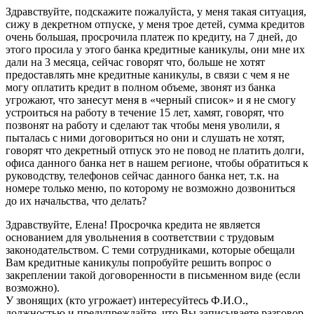
Здравствуйте, подскажите пожалуйста, у меня такая ситуация,
сижу в декретном отпуске, у меня трое детей, сумма кредитов
очень большая, просрочила платеж по кредиту, на 7 дней, до
этого просила у этого банка кредитные каникулы, они мне их
дали на 3 месяца, сейчас говорят что, больше не хотят
предоставлять мне кредитные каникулы, в связи с чем я не
могу оплатить кредит в полном объеме, звонят из банка
угрожают, что занесут меня в «черный список» и я не смогу
устроиться на работу в течение 15 лет, хамят, говорят, что
позвонят на работу и сделают так чтобы меня уволили, я
пыталась с ними договориться но они и слушать не хотят,
говорят что декретный отпуск это не повод не платить долги,
офиса данного банка нет в нашем регионе, чтобы обратиться к
руководству, телефонов сейчас данного банка нет, т.к. на
номере только меню, по которому не возможно дозвониться
до их начальства, что делать?
Здравствуйте, Елена! Просрочка кредита не является
основанием для увольнения в соответствии с трудовым
законодательством. С теми сотрудниками, которые обещали
Вам кредитные каникулы попробуйте решить вопрос о
закреплении такой договоренности в письменном виде (если
возможно).
У звонящих (кто угрожает) интересуйтесь Ф.И.О.,
должностью и предупреждайте, что Вы записываете разговор