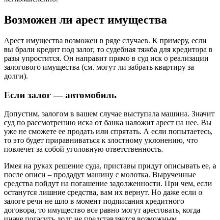
Возможен ли арест имущества
Арест имущества возможен в ряде случаев. К примеру, если
вы брали кредит под залог, то судебная тяжба для кредитора в
разы упростится. Он направит прямо в суд иск о реализации
залогового имущества (см. могут ли забрать квартиру за
долги).
Если залог — автомобиль
Допустим, залогом в вашем случае выступала машина. Значит
суд по рассмотрению иска от банка наложит арест на нее. Вы
уже не сможете ее продать или спрятать. А если попытаетесь,
то это будет приравниваться к злостному уклонению, что
повлечет за собой уголовную ответственность.
Имея на руках решение суда, приставы придут описывать ее, а
после описи – продадут машину с молотка. Вырученные
средства пойдут на погашение задолженности. При чем, если
останутся лишние средства, вам их вернут. Но даже если о
залоге речи не шло в момент подписания кредитного
договора, то имущество все равно могут арестовать, когда
иначе погасить долг не представляется возможным.