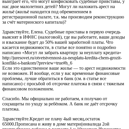
выиграет его, что могут конфисковать судебные привставы, у
нас двое малолетних детей? Могут ли наложить арест на
жильё (жильё находится под обременением в
регистрационной палате, т.к. мы производим реконструкцию
за счёт материнского капитала)?
Здравствуйте, Елена. Судебные приставы в первую очередь
выяснят в ИФНС (налоговой), где вы работаете, ваши доходы
и взыскание будет до 50% вашей заработной платы. Что
касается недвижимости, в статье все понятно и подробно
написано «Могут ли забрать квартиру за неуплату кредита»
http://juresovet.ru/otvetstvennost-za-neuplatu-kredita-chem-grozit-
konflikt-s-bankom/?preview=true#h_6
Если это единственное ваше жилье — то арест недвижимости
не возможен. И вообще, если у вас временные финансовые
проблемы, лучше обратиться в банк (см. в статье все
написано) с просьбой об отсрочке платежа в связи с тяжелым
финансовом положением.
Спасибо. Мы официально не работаем, я получаю от
соцзащиты по уходу за ребёнком. А банк не даёт отсрочку
платежа.
Здравствуйте.Кредит не плачу 4ый месяц,остаток
65000.Прописана и живу в доме матери(инвалида 2ой