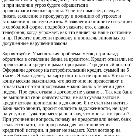
и при наличии угроз будете обращаться в
правоохранительные органы. Если не помогает, следует
писать заявление в прокуратуру и полицию об угрозах и
вторжении в частную жизнь. В заявлении опишите ситуацию
в свободной форме, подробно укажите кто, с каких
телефонов, когда угрожает, как это влияет на Ваше состояние
и пр. Просите провести проверку и привлечь виновных за
досушенные нарушения закона.
Здравствуйте. У меня такая проблема: месяца три назад
обратился в отделение банка за кредитом. Кредит отказали, но
предоставили кредит в рамах программы ‘кредитный доктор’.
Оформили договор на потребительский кредит, суммой на 5
тысяч. Я ждал денег, на карту они так и не пришли. В итоге к
концу месяца выяснилось что денег мне не предоставят, и
отказаться от этой программы можно было в течении двух
недель. Про срок отказа в договоре не указано… Так как банк
не выполнил свои обязательства, не дал суммы взятой в
кредит,котора прописанна в договоре. Я не стал им платить.
Банк часто звонит, просит оплатить задолженности, не идет
на уступки…уже три месяца не плачу, что мне за это грозит?
При уточнении вопроса, почему не предоставили денег, банк
ссылается на то, что программа для восстановления
кредитной истории, и денег не выдают. Хотя договор на
потребительский кредит, там указано что сумма должна