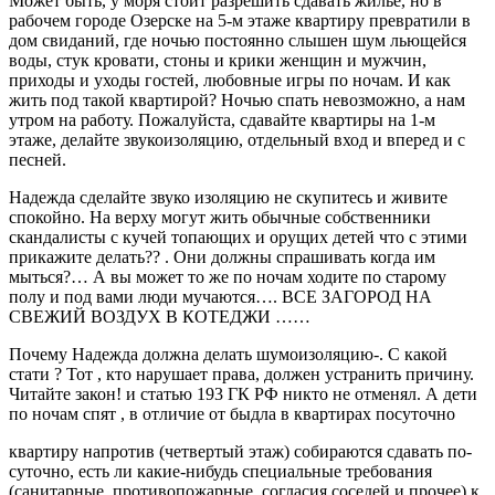
Может быть, у моря стоит разрешить сдавать жилье, но в
рабочем городе Озерске на 5-м этаже квартиру превратили в
дом свиданий, где ночью постоянно слышен шум льющейся
воды, стук кровати, стоны и крики женщин и мужчин,
приходы и уходы гостей, любовные игры по ночам. И как
жить под такой квартирой? Ночью спать невозможно, а нам
утром на работу. Пожалуйста, сдавайте квартиры на 1-м
этаже, делайте звукоизоляцию, отдельный вход и вперед и с
песней.
Надежда сделайте звуко изоляцию не скупитесь и живите
спокойно. На верху могут жить обычные собственники
скандалисты с кучей топающих и орущих детей что с этими
прикажите делать?? . Они должны спрашивать когда им
мыться?… А вы может то же по ночам ходите по старому
полу и под вами люди мучаются…. ВСЕ ЗАГОРОД НА
СВЕЖИЙ ВОЗДУХ В КОТЕДЖИ ……
Почему Надежда должна делать шумоизоляцию-. С какой
стати ? Тот , кто нарушает права, должен устранить причину.
Читайте закон! и статью 193 ГК РФ никто не отменял. А дети
по ночам спят , в отличие от быдла в квартирах посуточно
квартиру напротив (четвертый этаж) собираются сдавать по-
суточно, есть ли какие-нибудь специальные требования
(санитарные, противопожарные, согласия соседей и прочее) к