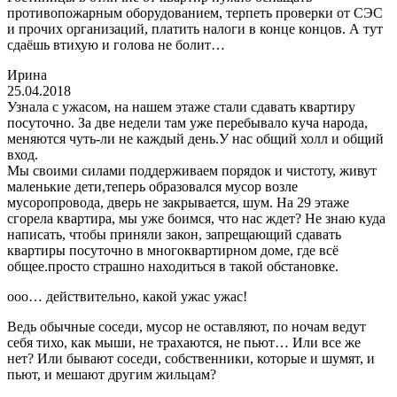
противопожарным оборудованием, терпеть проверки от СЭС
и прочих организаций, платить налоги в конце концов. А тут
сдаёшь втихую и голова не болит…
Ирина
25.04.2018
Узнала с ужасом, на нашем этаже стали сдавать квартиру
посуточно. За две недели там уже перебывало куча народа,
меняются чуть-ли не каждый день.У нас общий холл и общий
вход.
Мы своими силами поддерживаем порядок и чистоту, живут
маленькие дети,теперь образовался мусор возле
мусоропровода, дверь не закрывается, шум. На 29 этаже
сгорела квартира, мы уже боимся, что нас ждет? Не знаю куда
написать, чтобы приняли закон, запрещающий сдавать
квартиры посуточно в многоквартирном доме, где всё
общее.просто страшно находиться в такой обстановке.
ооо… действительно, какой ужас ужас!
Ведь обычные соседи, мусор не оставляют, по ночам ведут
себя тихо, как мыши, не трахаются, не пьют… Или все же
нет? Или бывают соседи, собственники, которые и шумят, и
пьют, и мешают другим жильцам?