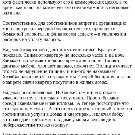
хотя фактически используют его в коммерческих целях, в то
время как налог на коммерческую недвижимость в несколько
раз выше.
Соответственно, для собственников запрет на организацию
хостелов грозит чередой бюрократических процедур и
бумажной волокиты, в финансовом аспекте – в увеличении
расходов на уплату налогов.
Над моей квартирой сдают посуточно жильё. Врагу не
пожелаю. Снимают квартиру на несколько часов и на ночь.
Заезжают и съезжают в любое время дня и ночи. Топают,
двигают мебель, хлопают дверью, покоя нет. Полиция считает,
что это не нарушение тишины и никого не наказывает.
Хозяйка наживается, а страдаем мы. Скорей бы приняли закон
о запрете сдачи квартир посуточно в жилых домах.
Надежда, я понимаю вас, НО может там ничего такого
ужасного и нет в том сдают посуточно.. Просто бывают
соседи скандальные и завистливы.. А теперь посмотрите что
этот закон нам сулит.. А это ни что иное как полный запрет на
гостиничные услуги в домах и квартирах.. ,включая бабку
которая сдает койко-место в доме у моря а ведь люди на
побережье этим только и живут.