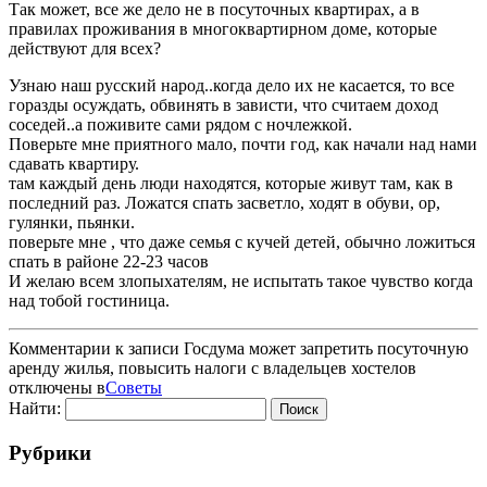
Так может, все же дело не в посуточных квартирах, а в
правилах проживания в многоквартирном доме, которые
действуют для всех?
Узнаю наш русский народ..когда дело их не касается, то все
горазды осуждать, обвинять в зависти, что считаем доход
соседей..а поживите сами рядом с ночлежкой.
Поверьте мне приятного мало, почти год, как начали над нами
сдавать квартиру.
там каждый день люди находятся, которые живут там, как в
последний раз. Ложатся спать засветло, ходят в обуви, ор,
гулянки, пьянки.
поверьте мне , что даже семья с кучей детей, обычно ложиться
спать в районе 22-23 часов
И желаю всем злопыхателям, не испытать такое чувство когда
над тобой гостиница.
Комментарии
к записи Госдума может запретить посуточную
аренду жилья, повысить налоги с владельцев хостелов
отключены
в
Советы
Найти:
Рубрики