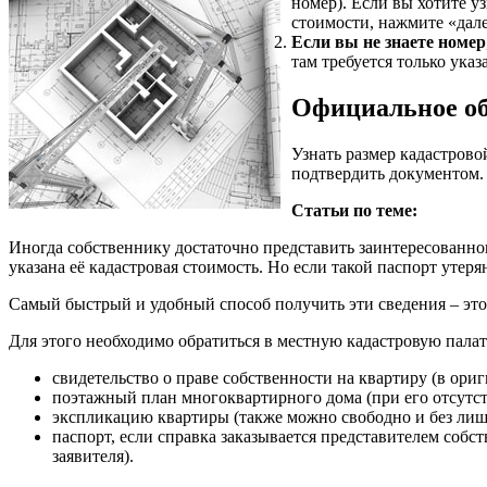
номер). Если вы хотите у
стоимости, нажмите «дале
Если вы не знаете номер
там требуется только указ
Официальное об
Узнать размер кадастрово
подтвердить документом. 
Статьи по теме:
Иногда собственнику достаточно представить заинтересованн
указана её кадастровая стоимость. Но если такой паспорт утер
Самый быстрый и удобный способ получить эти сведения – эт
Для этого необходимо обратиться в местную кадастровую пала
свидетельство о праве собственности на квартиру (в ориг
поэтажный план многоквартирного дома (при его отсутст
экспликацию квартиры (также можно свободно и без лиш
паспорт, если справка заказывается представителем собс
заявителя).