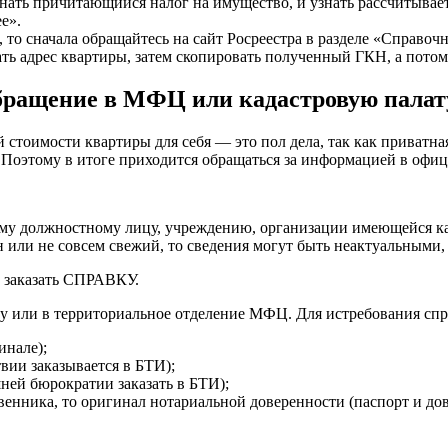
знать причитающийся налог на имущество, и узнать рассчитывае
е».
, то сначала обращайтесь на сайт Росреестра в разделе «Справо
ать адрес квартиры, затем скопировать полученный ГКН, а потом 
ращение в МФЦ или кадастровую палат
й стоимости квартиры для себя — это пол дела, так как приватн
Поэтому в итоге приходится обращаться за информацией в офиц
ому должностному лицу, учреждению, организации имеющейся ка
ян или не совсем свежий, то сведения могут быть неактуальными, 
о заказать СПРАВКУ.
ту или в территориальное отделение МФЦ. Для истребования спр
инале);
вии заказывается в БТИ);
ней бюрократии заказать в БТИ);
твенника, то оригинал нотариальной доверенности (паспорт и д