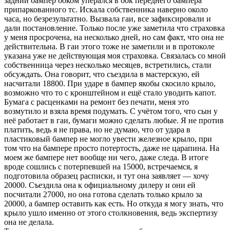
задний бампер боком уперался в бок переднего бампера
припаркованного тс. Искала собственника наверно около
часа, но безрезультатно. Вызвала гаи, все зафиксировали и
дали постановление. Только после уже заметила что страховка
у меня просрочена, на несколько дней, но сам факт, что она не
действительна. В гаи этого тоже не заметили и в протоколе
указана уже не действующая моя страховка. Связалась со мной
собственница через несколько месяцев, встретились, стали
обсуждать. Она говорит, что съездила в мастерскую, ей
насчитали 18800. При ударе в бампер якобы скосило крыло,
возможно что то с кронштейном и ещё стало уводить капот.
Бумага с расценками на ремонт без печати, меня это
возмутило и взяла время подумать. С учётом того, что сын у
неё работает в гаи, бумаги можно сделать любые. Я не против
платить, ведь я не права, но не думаю, что от удара в
пластиковый бампер не могло увести железное крыло, при
том что на бампере просто потертость, даже не царапина. На
моем же бампере нет вообще ни чего, даже следа. В итоге
вроде сошлись с потерпевшей на 15000, встречаемся, я
подготовила образец расписки, и тут она заявляет — хочу
20000. Съездила она к официальному дилеру и они ей
посчитали 27000, но она готова сделать только крыло за
20000, а бампер оставить как есть. Но откуда я могу знать, что
крыло ушло именно от этого столкновения, ведь экспертизу
она не делала.