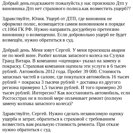
Добрый день.подскажите пожалуйста.у нас произошло Дтп у
виновника Дтп нет страхового полиса.как возместить ущерб??
Здравствуйте, Юлия. Ущерб от ДТП, где виновник не
оформлял полис, возмещается самим виновником в порядке
ст.1064 ГК РФ. Нужно направить досудебную претензию
виновнику о возмещении. Если добровольно ущерб не будет
возмещён, нужно обратиться в суд.
Добрый день. Меня зовут Сергей. У меня произошла авария
не по моей вине. Разбит колпак запасного колеса на Сузуки
Гранд Витара. В компании «оценщик» указал на замену и
покраску. Страховая компания оценила эти услуги в 6 тысяч
рублей. Автомобиль 2012 года. Пробег 39 000. Стоимость
запасных частей в салоне, где покупался автомобиль 16 тысяч
рублей + покраска 3 тысячи рублей + доставка из другого
региона примерно 1,5 тысячи рублей. И того примерно 20
тысяч рублей. Интересно? Как восстановить автомобиль, если
Росгосстрах не в полной мере оплачивает ремонт (полную
замену колпака запасного колеса)?
Здравствуйте, Сергей. Нужно сделать независимую оценку
ущерба и затрат, обратиться к страховой с требованием
возместить вам реальную стоимость ремонта. При отказе
нужно обратиться с суд.