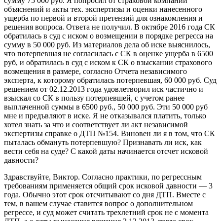
сумму 75 000 руб. Я попросил от страховой компании
объяснений и акты тех. экспертизы и оценки нанесенного
ущерба по первой и второй претензий для ознакомления и
решения вопроса. Ответа не получил. В октябре 2016 года СК
обратилась в суд с иском о возмещении в порядке регресса на
сумму в 50 000 руб. Из материалов дела об иске выяснилось,
что потерпевшая не согласилась с СК в оценке ущерба в 6500
руб, и обратилась в суд с иском к СК о взыскании страхового
возмещения в размере, согласно Отчета независимого
эксперта, к которому обратилась потерпевшая, 60 000 руб. Суд
решением от 02.12.2013 года удовлетворил иск частично и
взыскал со СК в пользу потерпевшей, с учетом ранее
выплаченной суммы в 6500 руб., 50 000 руб. Эти 50 000 руб
мне и предъвляют в иске. Я не отказывался платить, только
хотел знать за что и соответствует ли акт независимой
экспертизы справке о ДТП №154. Виновен ли я в том, что СК
пыталась обмануть потерпевшую? Признавать ли иск, как
вести себя на суде? С какой даты начинается отсчет исковой
давности?
Здравствуйте, Виктор. Согласно практики, по регрессным
требованиям применяется общий срок исковой давности — 3
года. Обычно этот срок отсчитывают со дня ДТП. Вместе с
тем, в вашем случае ставится вопрос о дополнительном
регрессе, и суд может считать трехлетний срок не с момента