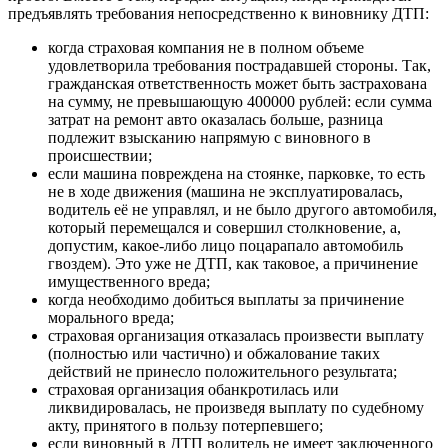
предъявлять требования непосредственно к виновнику ДТП:
когда страховая компания не в полном объеме
удовлетворила требования пострадавшей стороны. Так,
гражданская ответственность может быть застрахована
на сумму, не превышающую 400000 рублей: если сумма
затрат на ремонт авто оказалась больше, разница
подлежит взысканию напрямую с виновного в
происшествии;
если машина повреждена на стоянке, парковке, то есть
не в ходе движения (машина не эксплуатировалась,
водитель её не управлял, и не было другого автомобиля,
который перемещался и совершил столкновение, а,
допустим, какое-либо лицо поцарапало автомобиль
гвоздем). Это уже не ДТП, как таковое, а причинение
имущественного вреда;
когда необходимо добиться выплаты за причинение
морального вреда;
страховая организация отказалась произвести выплату
(полностью или частично) и обжалование таких
действий не принесло положительного результата;
страховая организация обанкротилась или
ликвидировалась, не произведя выплату по судебному
акту, принятого в пользу потерпевшего;
если виновный в ДТП водитель не имеет заключенного