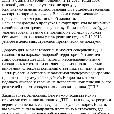
ДТП, а с даты вынесения решения 2.12.2013, тогда срок
исковой давности, получается, не пропущен.
Как именно данный вопрос разрешится в судебном заседании
— спрогнозировать сложно. В любом случае, заявляйте о
пропуске истцом срока исковой давности.
Если ваши доводы о пропуске не будут приняты во внимание,
начнётся рассмотрение по существу. Тогда требования будут
удовлетворены и занимать позицию не согласия с иском
бессмысленно, поскольку есть решение суда от 2.12.2013, а
умысел в действиях страховой практически не доказуем.
Доброго дня. Мой автомобиль в момент совершения ДТП
находился на паркове, дворовой территории без движения.
Лицо совершившее ДТП является несовершеннолетним,
находилось в состоянии опьянения, признано полностью
виновным. Страховая компания ответчика выплатила мне
17300 рублей, а согласно независимой экспертизы ущерб мне
причинен на сумму 25500 рублей. Вопрос на кого мне
подавать исковое заявление на несовершеннолетние лицо, его
родителей или страховую компанию виновника ДТП ?
Здравствуйте, Александр. Вам нужно подавать иск на
страховую компанию виновника ДТП, а та в порядке регресса
вернет свои деньги, если суд ваш иск удовлетворит. Кстати,
вы можете сначала направить претензию в страховую, где
указать выводы независимой экспертизы. Разница по общим