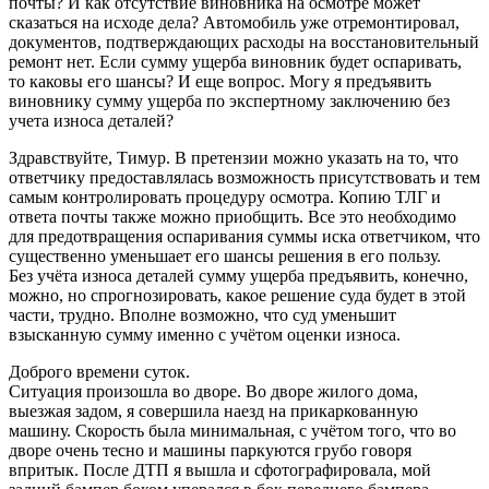
почты? И как отсутствие виновника на осмотре может
сказаться на исходе дела? Автомобиль уже отремонтировал,
документов, подтверждающих расходы на восстановительный
ремонт нет. Если сумму ущерба виновник будет оспаривать,
то каковы его шансы? И еще вопрос. Могу я предъявить
виновнику сумму ущерба по экспертному заключению без
учета износа деталей?
Здравствуйте, Тимур. В претензии можно указать на то, что
ответчику предоставлялась возможность присутствовать и тем
самым контролировать процедуру осмотра. Копию ТЛГ и
ответа почты также можно приобщить. Все это необходимо
для предотвращения оспаривания суммы иска ответчиком, что
существенно уменьшает его шансы решения в его пользу.
Без учёта износа деталей сумму ущерба предъявить, конечно,
можно, но спрогнозировать, какое решение суда будет в этой
части, трудно. Вполне возможно, что суд уменьшит
взысканную сумму именно с учётом оценки износа.
Доброго времени суток.
Ситуация произошла во дворе. Во дворе жилого дома,
выезжая задом, я совершила наезд на прикаркованную
машину. Скорость была минимальная, с учётом того, что во
дворе очень тесно и машины паркуются грубо говоря
впритык. После ДТП я вышла и сфотографировала, мой