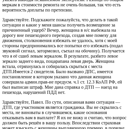
меркам в стоимости ремонта не очень большая, так что есть
вероятность доплаты по претензии.
Здравствуйте. Подскажите пожалуйста, что делать в такой
ситуации и какие у меня шансы получить возмещение за
причиненный ущерб? Вечер, женщина в н/с выбежала на
дорогу вне пешеходного перехода, создав мне помеху для
движения, столкновения избежать не удалось, хотя с моей
стороны предпринимались все попытки его избежать (подал
звуковой сигнал, затормозил, съехал на обочину). Получается
что я её сшиб левым зеркалом. В результате, разбито левое
зеркало заднего вида, поцарапана левая дверь. Женщина
встала, отряхнулась и собиралась скрыться с места
ДТП.Имеется 2 свидетеля. Было вызвано ДПС, имеется
постановление в котором указано что данная женщина
совершила админ.прав-ие предусм. ч.1 ст. 12.3 КоАП РФ, ей
был выписан штраф. Мне дана справка о ДТП — наезд на
пешехода, нарушений ПДД нет.
Здравствуйте, Павел. По сути, описанная вами ситуация —
ДТП, где участником является гражданка. Вы не скрылись с
места, не виноваты в случившемся, какие основания
отказывать вам в выплате? Я их не вижу и считаю, что вопрос
должен быть решён в вашу пользу. Впоследствии страховая
может взыскать с женщины выплаченную премию, в порядке