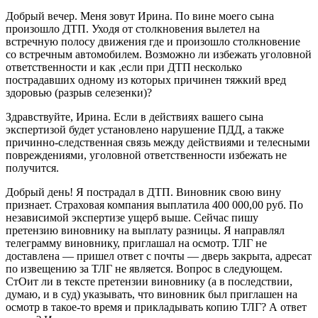
Добрый вечер. Меня зовут Ирина. По вине моего сына
произошло ДТП. Уходя от столкновения вылетел на
встречную полосу движения где и произошло столкновение
со встречным автомобилем. Возможно ли избежать уголовной
ответственности и как ,если при ДТП несколько
пострадавших одному из которых причинен тяжкий вред
здоровью (разрыв селезенки)?
Здравствуйте, Ирина. Если в действиях вашего сына
экспертизой будет установлено нарушение ПДД, а также
причинно-следственная связь между действиями и телесными
повреждениями, уголовной ответственности избежать не
получится.
Добрый день! Я пострадал в ДТП. Виновник свою вину
признает. Страховая компания выплатила 400 000,00 руб. По
независимой экспертизе ущерб выше. Сейчас пишу
претензию виновнику на выплату разницы. Я направлял
телеграмму виновнику, приглашал на осмотр. ТЛГ не
доставлена — пришел ответ с почты — дверь закрыта, адресат
по извещению за ТЛГ не является. Вопрос в следующем.
СтОит ли в тексте претензии виновнику (а в последствии,
думаю, и в суд) указывать, что виновник был приглашен на
осмотр в такое-то время и прикладывать копию ТЛГ? А ответ