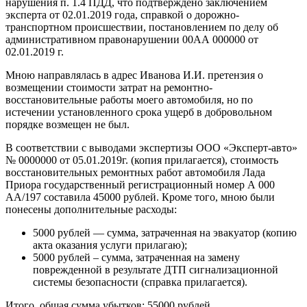
нарушения п. 1.4 ПДД, что подтверждено заключением
эксперта от 02.01.2019 года, справкой о дорожно-
транспортном происшествии, постановлением по делу об
административном правонарушении 00АА 000000 от
02.01.2019 г.
Мною направлялась в адрес Иванова И.И. претензия о
возмещении стоимости затрат на ремонтно-
восстановительные работы моего автомобиля, но по
истечении установленного срока ущерб в добровольном
порядке возмещен не был.
В соответствии с выводами экспертизы ООО «Эксперт-авто»
№ 0000000 от 05.01.2019г. (копия прилагается), стоимость
восстановительных ремонтных работ автомобиля Лада
Приора государственный регистрационный номер А 000
АА/197 составила 45000 рублей. Кроме того, мною были
понесены дополнительные расходы:
5000 рублей — сумма, затраченная на эвакуатор (копию
акта оказания услуги прилагаю);
5000 рублей – сумма, затраченная на замену
поврежденной в результате ДТП сигнализационной
системы безопасности (справка прилагается).
Итого, общая сумма убытков: 55000 рублей.