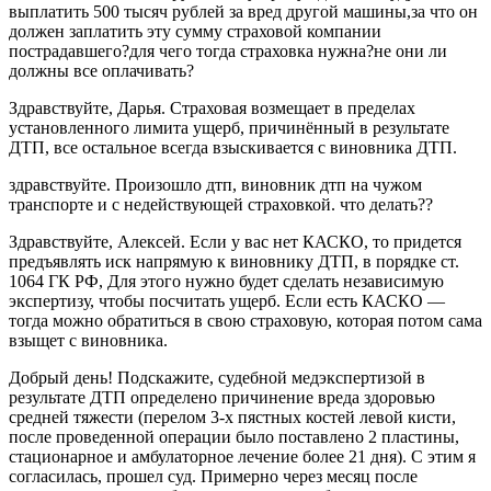
выплатить 500 тысяч рублей за вред другой машины,за что он
должен заплатить эту сумму страховой компании
пострадавшего?для чего тогда страховка нужна?не они ли
должны все оплачивать?
Здравствуйте, Дарья. Страховая возмещает в пределах
установленного лимита ущерб, причинённый в результате
ДТП, все остальное всегда взыскивается с виновника ДТП.
здравствуйте. Произошло дтп, виновник дтп на чужом
транспорте и с недействующей страховкой. что делать??
Здравствуйте, Алексей. Если у вас нет КАСКО, то придется
предъявлять иск напрямую к виновнику ДТП, в порядке ст.
1064 ГК РФ, Для этого нужно будет сделать независимую
экспертизу, чтобы посчитать ущерб. Если есть КАСКО —
тогда можно обратиться в свою страховую, которая потом сама
взыщет с виновника.
Добрый день! Подскажите, судебной медэкспертизой в
результате ДТП определено причинение вреда здоровью
средней тяжести (перелом 3-х пястных костей левой кисти,
после проведенной операции было поставлено 2 пластины,
стационарное и амбулаторное лечение более 21 дня). С этим я
согласилась, прошел суд. Примерно через месяц после