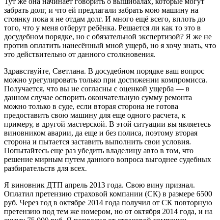
Тут же она начинает говорить о вышибалах, которые могут
забрать долг, и что ей предлагали забрать мою машину на
стоянку пока я не отдам долг. И много ещё всего, вплоть до
того, что у меня отберут ребёнка. Решается ли как то это в
досудебном порядке, но с обязательной экспертизой? Я же не
против оплатить нанесённый мной ущерб, но я хочу знать, что
это действительно от данного столкновения.
Здравствуйте, Светлана. В досудебном порядке ваш вопрос
можно урегулировать только при достижении компромисса.
Получается, что вы не согласны с оценкой ущерба — в
данном случае оспорить окончательную сумму ремонта
можно только в суде, если вторая сторона не готова
предоставить свою машину для еще одного расчета, к
примеру, в другой мастерской. В этой ситуации вы являетесь
виновником аварии, да еще и без полиса, поэтому вторая
сторона и пытается заставить выполнить свои условия.
Попытайтесь еще раз убедить владелицу авто в том, что
решение мирным путем данного вопроса выгоднее судебных
разбирательств для всех.
Я виновник ДТП апрель 2013 года. Свою вину признал.
Оплатил претензию страховой компании (СК) в размере 6500
руб. Через год в октябре 2014 года получил от СК повторную
претензию под тем же номером, но от октября 2014 года, и на