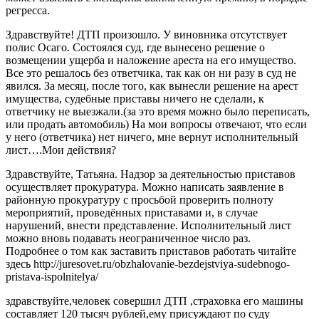
регресса.
Здравствуйте! ДТП произошло. У виновника отсутствует
полис Осаго. Состоялся суд, где вынесено решение о
возмещении ущерба и наложение ареста на его имущество.
Все это решалось без ответчика, так как он ни разу в суд не
явился. За месяц, после того, как вынесли решение на арест
имущества, судебные приставы ничего не сделали, к
ответчику не выезжали.(за это время можно было переписать,
или продать автомобиль) На мои вопросы отвечают, что если
у него (ответчика) нет ничего, мне вернут исполнительный
лист….Мои действия?
Здравствуйте, Татьяна. Надзор за деятельностью приставов
осуществляет прокуратура. Можно написать заявление в
районную прокуратуру с просьбой проверить полноту
мероприятий, проведённых приставами и, в случае
нарушений, внести представление. Исполнительный лист
можно вновь подавать неограниченное число раз.
Подробнее о том как заставить приставов работать читайте
здесь http://juresovet.ru/obzhalovanie-bezdejstviya-sudebnogo-
pristava-ispolnitelya/
здравствуйте,человек совершил ДТП ,страховка его машины
составляет 120 тысяч рублей,ему присуждают по суду