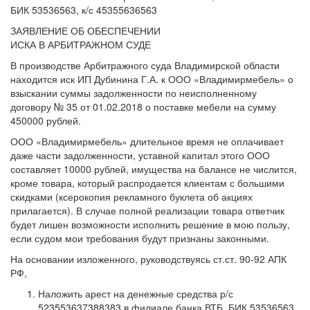
БИК 53536563, к/с 45355636563
ЗАЯВЛЕНИЕ ОБ ОБЕСПЕЧЕНИИ
ИСКА В АРБИТРАЖНОМ СУДЕ
В производстве Арбитражного суда Владимирской области
находится иск ИП Дубинина Г.А. к ООО «Владимирмебель» о
взыскании суммы задолженности по неисполненному
договору № 35 от 01.02.2018 о поставке мебели на сумму
450000 рублей.
ООО «Владимирмебель» длительное время не оплачивает
даже части задолженности, уставной капитал этого ООО
составляет 10000 рублей, имущества на балансе не числится,
кроме товара, который распродается клиентам с большими
скидками (ксерокопия рекламного буклета об акциях
прилагается). В случае полной реализации товара ответчик
будет лишен возможности исполнить решение в мою пользу,
если судом мои требования будут признаны законными.
На основании изложенного, руководствуясь ст.ст. 90-92 АПК
РФ,
Наложить арест на денежные средства р/с
523553637388383 в филиале банка ВТБ, БИК 53536563,