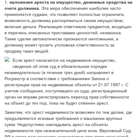
1.
наложение ареста на имущество, денежные средства на
счете должника
. Эта мера обеспечения наиболее часто
применяется судами, что позволяет полностью ограничить
возможность должника распоряжаться своим имуществом,
включая деньги. Реализация ответчиком предметов, входящих
в перечень описанных приставами ценностей, незаконна.
Такие сделки автоматически признаются ничтожными, а
должнику может грозить уголовная ответственность за
продажу таких вещей.
Если арест налагается на недвижимое имущество,
сведения об этом суд в обязательном порядке
незамедлительно (в течение трех дней) направляет в
Росреестр в соответствии с требованиями Закона о
регистрации прав на недвижимые объекты от 21.07.1997 г. С
учетом сообщения, поступившего из суда, регистрационный
орган не вправе регистрировать переход прав собственности
на объект до тех пор, пока не будет отменен арест.
Заметим, что арест недвижимости возможен по тем делам, где
предъявляются исковые требования о взыскании крупных
сумм. Недопустимо накладывать арест на объекты
недвижимости при незначительной цене иска. Верховный Суд
РФ в своих разъяснениях законодательства призывает судей