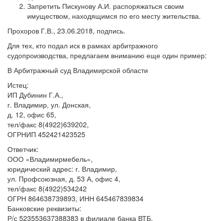
Запретить Пискунову А.И. распоряжаться своим
имуществом, находящимся по его месту жительства.
Прохоров Г.В., 23.06.2018, подпись.
Для тех, кто подал иск в рамках арбитражного
судопроизводства, предлагаем вниманию еще один пример:
В Арбитражный суд Владимирской области
Истец:
ИП Дубинин Г.А.,
г. Владимир, ул. Донская,
д. 12, офис 65,
тел/факс 8(4922)639202,
ОГРНИП 452421423525
Ответчик:
ООО «Владимирмебель»,
юридический адрес: г. Владимир,
ул. Профсоюзная, д. 53 А, офис 4,
тел/факс 8(4922)534242
ОГРН 864638739893, ИНН 645467839834
Банковские реквизиты:
Р/с 523553637388383 в филиале банка ВТБ,